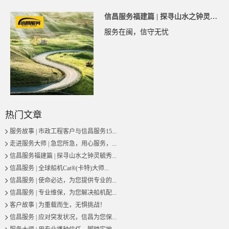
广东省惠州市用户 138****0037咨询了卡特挖掘机【国四】的价
信昌服务福建篇 | 探寻山水之钟灵毓
秀...
广东省深圳市用户 156****4564咨询了420F2的价格
服务在闽，信守无忧
广西壮族自治区贵港市用户 130****4512咨询了【卡特307】
广东省广州市用户 135****8630咨询了轮式装载机的价格
四川省成都市用户 173****0019咨询了卡特中型挖掘机【国四
广东省梅州市用户 175****6728咨询了303CR的价格
用户 176****1977咨询了卡特彼勒349的价格
热门文章
山东省青岛市用户 131****3989咨询了中型挖掘机的价格
服务故事 | 市政工程客户与信昌服务15...
广东省佛山市用户 199****9371咨询了卡特大型挖掘机【国四
走进服务大师 | 急您所急，用心服务，...
山东省济宁市用户 150****9932咨询了CAt320的价格
信昌服务福建篇 | 探寻山水之钟灵毓秀...
广西壮族自治区玉林市用户 150****6996咨询了卡特中型挖掘
信昌服务 | 全球船机Cat®(卡特)大师...
信昌服务 | 使命必达，为您提供专业的...
湖南省常德市用户 132****8588咨询了卡特355的价格
信昌服务 | 专业维保，为您解决船机配...
广东省广州市用户 181****4862咨询了卡特大型挖掘机【国四
客户故事 | 为重载而生，无惧挑战！
江西省九江市用户 188****1650咨询了卡特330GC的价格
信昌服务 | 应对突发状况，信昌为您保...
广东省佛山市用户 183****3726咨询了卡特彼勒320的价格