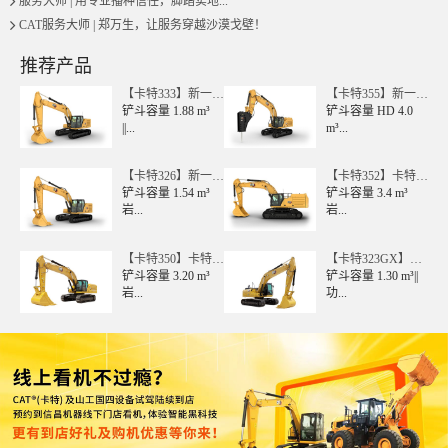
服务大师 | 用专业播种信任，脚踏实地...
CAT服务大师 | 郑万生，让服务穿越沙漠戈壁！
广西壮族自治区贵港市用户 157****1603咨询了卡特轮式挖掘
用户 176****1977咨询了卡特彼勒349的价格
推荐产品
陕西省汉中市用户 189****7826咨询了卡特挖掘机【国四】的价
【卡特333】新一代
【卡特355】新一代
卡特彼...
铲斗容量 1.88 m³
卡特彼...
铲斗容量 HD 4.0
广东省云浮市用户 135****9158咨询了卡特彼勒305.5的价格
||...
m³...
广东省广州市用户 176****0629咨询了卡特微型挖掘机【国四
【卡特326】新一代
【卡特352】卡特彼
广东省惠州市用户 138****0037咨询了卡特挖掘机【国四】的价
卡特彼...
铲斗容量 1.54 m³
勒352...
铲斗容量 3.4 m³
广东省深圳市用户 156****4564咨询了420F2的价格
岩...
岩...
广西壮族自治区贵港市用户 130****4512咨询了【卡特307】
【卡特350】卡特彼
【卡特323GX】卡
广东省广州市用户 135****8630咨询了轮式装载机的价格
勒350...
铲斗容量 3.20 m³
特彼勒32...
铲斗容量 1.30 m³||
岩...
功...
四川省成都市用户 173****0019咨询了卡特中型挖掘机【国四
广东省梅州市用户 175****6728咨询了303CR的价格
用户 176****1977咨询了卡特彼勒349的价格
山东省青岛市用户 131****3989咨询了中型挖掘机的价格
广东省佛山市用户 199****9371咨询了卡特大型挖掘机【国四