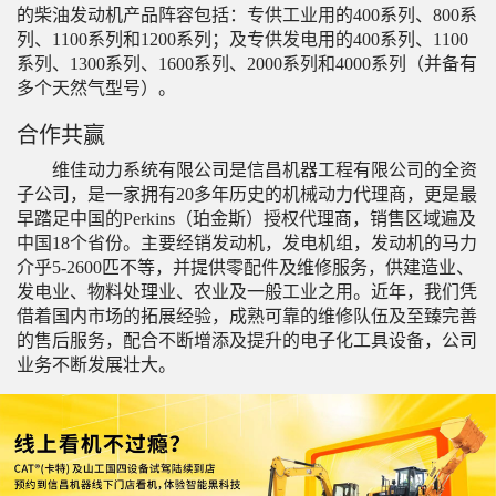
的柴油发动机产品阵容包括：专供工业用的400系列、800系
广东省深圳市用户 156****4564咨询了420F2的价格
列、1100系列和1200系列；及专供发电用的400系列、1100
广西壮族自治区贵港市用户 130****4512咨询了【卡特307】
系列、1300系列、1600系列、2000系列和4000系列（并备有
多个天然气型号）。
广东省广州市用户 135****8630咨询了轮式装载机的价格
四川省成都市用户 173****0019咨询了卡特中型挖掘机【国四
合作共赢
广东省梅州市用户 175****6728咨询了303CR的价格
维佳动力系统有限公司是信昌机器工程有限公司的全资
用户 176****1977咨询了卡特彼勒349的价格
子公司，是一家拥有20多年历史的机械动力代理商，更是最
早踏足中国的Perkins（珀金斯）授权代理商，销售区域遍及
山东省青岛市用户 131****3989咨询了中型挖掘机的价格
中国18个省份。主要经销发动机，发电机组，发动机的马力
广东省佛山市用户 199****9371咨询了卡特大型挖掘机【国四
介乎5-2600匹不等，并提供零配件及维修服务，供建造业、
山东省济宁市用户 150****9932咨询了CAt320的价格
发电业、物料处理业、农业及一般工业之用。近年，我们凭
借着国内市场的拓展经验，成熟可靠的维修队伍及至臻完善
广西壮族自治区玉林市用户 150****6996咨询了卡特中型挖掘
的售后服务，配合不断增添及提升的电子化工具设备，公司
湖南省常德市用户 132****8588咨询了卡特355的价格
业务不断发展壮大。
广东省广州市用户 181****4862咨询了卡特大型挖掘机【国四
江西省九江市用户 188****1650咨询了卡特330GC的价格
广东省佛山市用户 183****3726咨询了卡特彼勒320的价格
广西壮族自治区贵港市用户 157****1603咨询了卡特轮式挖掘