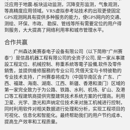
泛应用于地震-板块运动监测，沉降变形监测，气象观测，
等高精度应用领域。VRS虚拟参考站技术的出现更使固定
GPS观测网具有提供多种服务的能力，使GPS网内的交通、
测绘、环保、市政、 勘探、管线等所有需要定位的用户得
到服务，大大提高了网络利用率和城市管理水平。
合作共赢
广州森达美赛泰电子设备有限公司（以下简称“广州赛
泰”）是信昌机器工程有限公司的全资子公司, 是一家从事建
設工程定位、机械控制、称重系統等電子設備,软件及零件
銷售，並提供維修服務的专业公司.凭借天宝与卡特彼勒的
专业技术支持，广州赛泰将成为（中国华南区含 广东、广
西、福建、海南、湖南、江西、新疆、香港和澳门）区域的
第一家完全致力于为公路、铁路、水利、机场、矿山、及港
口等工程建筑商提供完整建筑技术系统方案的代理商。利用
卫星、光学、激光和声纳定位技术来对施工机械进行控制，
同时利用软件对相关数据进行处理和分析，实现工程项目的
可视化、信息化和智能化。最终帮助我们的用户节约成本、
提高生产效率和工程质量。