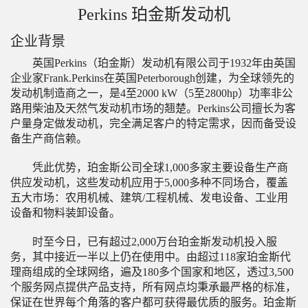
Perkins 珀金斯发动机
企业背景
英国Perkins（珀金斯）发动机有限公司于1932年由英国
企业家Frank.Perkins在英国Peterborough创建，为全球领先的
发动机制造商之一，是4至2000 kW（5至2800hp）功率非公
路用柴油及天然气发动机市场的翘楚。Perkins公司擅长为客
户量身定做发动机，完全满足客户的特定需求，因而备受设
备生产商信赖。
凭此优势，珀金斯公司全球1,000多家主要设备生产商
供应发动机，这些发动机应用于5,000多种不同场合，覆盖
五大市场：农用机械、建筑/工程机械、发电设备、工业用
设备和物料装卸设备。
陕西省汉中市用户 189****7826咨询了卡特挖掘机【国四】的价
时至今日，已有超过2,000万台珀金斯发动机投入服
务，其中接近一半以上仍在使用中。由超过118家珀金斯代
广东省云浮市用户 135****9158咨询了卡特彼勒305.5的价格
理商组成的全球网络，遍及180多个国家和地区，透过3,500
广东省广州市用户 176****0629咨询了卡特微型挖掘机【国四
个服务网点提供产品支持，所有网点均秉承最严格的标准，
保证在世界每个角落的客户都可获得最优质的服务。珀金斯
广东省惠州市用户 138****0037咨询了卡特挖掘机【国四】的价