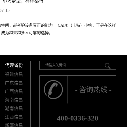
 | 小巧身型，样样都行
07-15
空间，越考验设备真正的能力。 CAT®（卡特）小挖，正是在这样
，成为越来越多人可靠的选择。
代理省份
福建信昌
广东信昌
- 咨询热线 -
广西信昌
海南信昌
湖南信昌
400-0336-320
江西信昌
新疆信昌