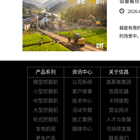
设备看点
2026-
越是有限的
的场景中
产品系列
资讯中心
关于信昌
微型挖掘机
公司新闻
森那美集团
小型挖掘机
客户故事
信昌机器
中型挖掘机
技术中心
卡特彼勒
大型挖掘机
活动专题
营业网点
轮式挖掘机
施工案例
人才与发展
发电机组
媒体中心
可持续发展
更多产品
联系我们