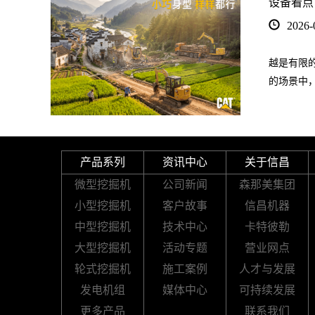
设备看点
2026-
越是有限的
的场景中
产品系列
资讯中心
关于信昌
微型挖掘机
公司新闻
森那美集团
小型挖掘机
客户故事
信昌机器
中型挖掘机
技术中心
卡特彼勒
大型挖掘机
活动专题
营业网点
轮式挖掘机
施工案例
人才与发展
发电机组
媒体中心
可持续发展
更多产品
联系我们