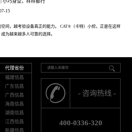
 | 小巧身型，样样都行
07-15
空间，越考验设备真正的能力。 CAT®（卡特）小挖，正是在这样
，成为越来越多人可靠的选择。
代理省份
福建信昌
广东信昌
- 咨询热线 -
广西信昌
海南信昌
湖南信昌
400-0336-320
江西信昌
新疆信昌