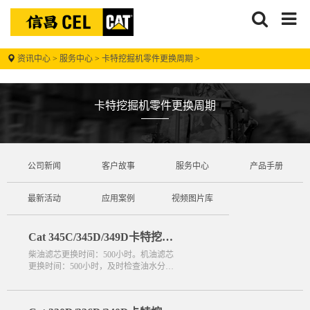
搜
信
索
昌
资讯中心
>
服务中心
>
卡特挖掘机零件更换周期
>
卡特挖掘机零件更换周期
信昌机器
-
公司新闻
客户故事
服务中心
产品手册
最新活动
应用案例
视频图片库
Cat 345C/345D/349D卡特挖掘
机更换零件周期数据
柴油滤芯更换时间：500小时。机油滤芯
更换时间：500小时，及时检查油水分离
器内水位，及时排水。油水分离器更换时
间：500小时机油更换时间