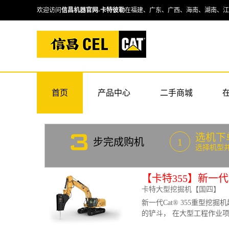
欢迎访问
信昌机器官网
-
卡特彼勒
在福建、广东、广西、海南、湖南、江
首页
产品中心
二手商城
卡特挖掘机
选机下
步完成购机
1
选择机型
【卡特355】新一
卡特大型挖掘机【国四】
新一代Cat® 355重型挖掘
的铲斗， 在大型工程作业