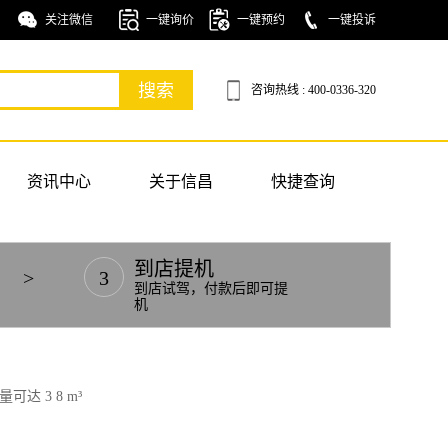
关注微信
一键询价
一键预约
一键投诉
咨询热线 : 400-0336-320
资讯中心
关于信昌
快捷查询
到店提机
>
3
到店试驾，付款后即可提
机
达 3 8 m³