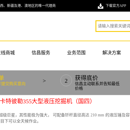
西、新疆及港、澳地区的唯一代理商
下载官方APP
在线商城
信昌服务
业务范围
解决方案
单
获得底价
>
2
并提交购买意向
信昌主动联系并告知最低
价格
代卡特彼勒355大型液压挖掘机（国四）
机超级巨星，其性能极为强大， 可配备钎杆直径高达 210 mm 的液压锤及容量可
项目下可以全天候作业。