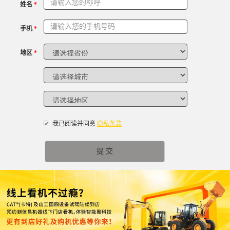
姓名
*
广东省佛山市用户 199****9371咨询了卡特大型挖掘机【国四】
山东省济宁市用户 150****9932咨询了CAt320的价格
手机
*
广西壮族自治区玉林市用户 150****6996咨询了卡特中型挖掘
地区
*
湖南省常德市用户 132****8588咨询了卡特355的价格
广东省广州市用户 181****4862咨询了卡特大型挖掘机【国四】
江西省九江市用户 188****1650咨询了卡特330GC的价格
广东省佛山市用户 183****3726咨询了卡特彼勒320的价格
广西壮族自治区贵港市用户 157****1603咨询了卡特轮式挖掘
✔
我已阅读并同意
隐私条款
用户 176****1977咨询了卡特彼勒349的价格
陕西省汉中市用户 189****7826咨询了卡特挖掘机【国四】的价
广东省云浮市用户 135****9158咨询了卡特彼勒305.5的价格
广东省广州市用户 176****0629咨询了卡特微型挖掘机【国四】
广东省惠州市用户 138****0037咨询了卡特挖掘机【国四】的价
广东省深圳市用户 156****4564咨询了420F2的价格
广西壮族自治区贵港市用户 130****4512咨询了【卡特307】