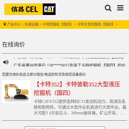
江西省九江市用户 188****1650咨询了卡特330GC的价格
搜
信
广东省佛山市用户 183****3726咨询了卡特彼勒320的价格
索
昌
广西壮族自治区贵港市用户 157****1603咨询了卡特轮式挖掘
产品中心
>
机械设备
>
卡特挖掘机【国四】
>
卡特大型挖掘机【国四】
>
用户 176****1977咨询了卡特彼勒349的价格
陕西省汉中市用户 189****7826咨询了卡特挖掘机【国四】的价
在线询价
信昌机器
广东省云浮市用户 135****9158咨询了卡特彼勒305.5的价格
广东省广州市用户 176****0629咨询了卡特微型挖掘机【国四】
广东省惠州市用户 138****0037咨询了卡特挖掘机【国四】的价
广东省深圳市用户 156****4564咨询了420F2的价格
您提交询价后会立即以短信/电话的形式告知您设备底价
广西壮族自治区贵港市用户 130****4512咨询了【卡特307】
【卡特352】卡特彼勒352大型液压
广东省广州市用户 135****8630咨询了轮式装载机的价格
挖掘机（国四）
四川省成都市用户 173****0019咨询了卡特中型挖掘机【国四】
卡特CAT®352提供澎拜的C13发动机动力、高液压系
统和耐用性，可通过大型作业机具进行大型作业，最
广东省梅州市用户 175****6728咨询了303CR的价格
大可配3 4方岩石斗、200mm破碎锤，矿山开采、破
用户 176****1977咨询了卡特彼勒349的价格
碎可获得更大的有效负载能力。较长的而维护间隔和
低油耗有助于控制成本，强劲更安心。
山东省青岛市用户 131****3989咨询了中型挖掘机的价格