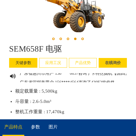
江西省九江市用户 188****1650咨询了卡特330GC的价格
广东省佛山市用户 183****3726咨询了卡特彼勒320的价格
广西壮族自治区贵港市用户 157****1603咨询了卡特轮式挖
用户 176****1977咨询了卡特彼勒349的价格
广东省广州市用户 156****1182咨询了的价格
SEM658F 电驱
广东省云浮市用户 135****9158咨询了卡特彼勒305.5的价格
广东省广州市用户 176****0629咨询了卡特微型挖掘机【国
关键参数
应用工况
产品优势
在线询价
广东省惠州市用户 138****0037咨询了卡特挖掘机【国四】的
广东省深圳市用户 156****4564咨询了420F2的价格
广西壮族自治区贵港市用户 130****4512咨询了【卡特307
额定载重量 : 5,500kg
广东省广州市用户 135****8630咨询了轮式装载机的价格
斗容量 : 2.6-5.0m³
四川省成都市用户 173****0019咨询了卡特中型挖掘机【国
整机工作重量 : 17,470kg
广东省梅州市用户 175****6728咨询了303CR的价格
用户 176****1977咨询了卡特彼勒349的价格
产品特点
参数
图片
山东省青岛市用户 131****3989咨询了中型挖掘机的价格