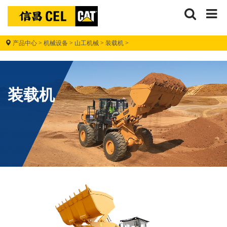
广东省云浮市用户 135****9158咨询了卡特彼勒305.5的价格
搜
信
广东省广州市用户 176****0629咨询了卡特微型挖掘机【国
索
昌
广东省惠州市用户 138****0037咨询了卡特挖掘机【国四】的
产品中心
>
机械设备
>
山工机械
>
装载机
>
广东省深圳市用户 156****4564咨询了420F2的价格
广西壮族自治区贵港市用户 130****4512咨询了【卡特307
信昌机器
广东省广州市用户 135****8630咨询了轮式装载机的价格
装载机
四川省成都市用户 173****0019咨询了卡特中型挖掘机【国
广东省梅州市用户 175****6728咨询了303CR的价格
用户 176****1977咨询了卡特彼勒349的价格
山东省青岛市用户 131****3989咨询了中型挖掘机的价格
广东省佛山市用户 199****9371咨询了卡特大型挖掘机【国
山东省济宁市用户 150****9932咨询了CAt320的价格
广西壮族自治区玉林市用户 150****6996咨询了卡特中型挖
湖南省常德市用户 132****8588咨询了卡特355的价格
广东省广州市用户 181****4862咨询了卡特大型挖掘机【国