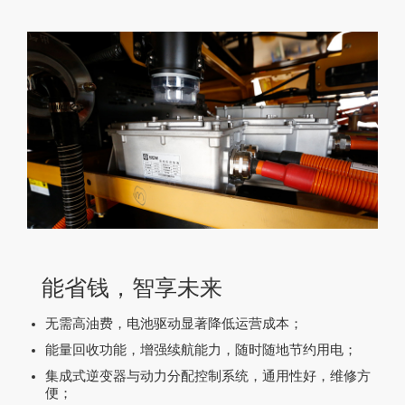
广东省佛山市用户 183****3726咨询了卡特彼勒320的价格
广西壮族自治区贵港市用户 157****1603咨询了卡特轮式挖掘
用户 176****1977咨询了卡特彼勒349的价格
广东省广州市用户 156****1182咨询了的价格
广东省云浮市用户 135****9158咨询了卡特彼勒305.5的价格
广东省广州市用户 176****0629咨询了卡特微型挖掘机【国四
广东省惠州市用户 138****0037咨询了卡特挖掘机【国四】的价
广东省深圳市用户 156****4564咨询了420F2的价格
广西壮族自治区贵港市用户 130****4512咨询了【卡特307】
广东省广州市用户 135****8630咨询了轮式装载机的价格
四川省成都市用户 173****0019咨询了卡特中型挖掘机【国四
能省钱，智享未来
广东省梅州市用户 175****6728咨询了303CR的价格
无需高油费，电池驱动显著降低运营成本；
用户 176****1977咨询了卡特彼勒349的价格
能量回收功能，增强续航能力，随时随地节约用电；
山东省青岛市用户 131****3989咨询了中型挖掘机的价格
集成式逆变器与动力分配控制系统，通用性好，维修方
广东省佛山市用户 199****9371咨询了卡特大型挖掘机【国四
便；