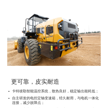
广东省佛山市用户 199****9371咨询了卡特大型挖掘机【国
山东省济宁市用户 150****9932咨询了CAt320的价格
广西壮族自治区玉林市用户 150****6996咨询了卡特中型挖
湖南省常德市用户 132****8588咨询了卡特355的价格
广东省广州市用户 181****4862咨询了卡特大型挖掘机【国
江西省九江市用户 188****1650咨询了卡特330GC的价格
广东省佛山市用户 183****3726咨询了卡特彼勒320的价格
广西壮族自治区贵港市用户 157****1603咨询了卡特轮式挖
用户 176****1977咨询了卡特彼勒349的价格
广东省广州市用户 156****1182咨询了的价格
更可靠，皮实耐造
卡特彼勒智能温控系统，散热良好，稳定输出能耗低；
自主研发的电控定轴变速箱，经久耐用，与电机一体化
连接，减少故障点；